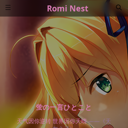
Romi Nest
蛍の一言ひとこと
天气因你逆转 世界因你天晴
——《天