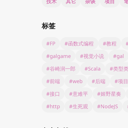
技术
其它
杂谈
项目
标签
#FP
#函数式编程
#教程
#galgame
#视觉小说
#gal
#谷崎润一郎
#Scala
#类型
#前端
#web
#后端
#项
#接口
#意难平
#姬野星奏
#http
#生死观
#NodeJS