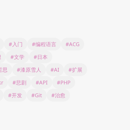
#入门
#编程语言
#ACG
想
#文学
#日本
哲思
#漆原雪人
#AI
#扩展
kr
#悲剧
#API
#PHP
#开发
#Git
#治愈