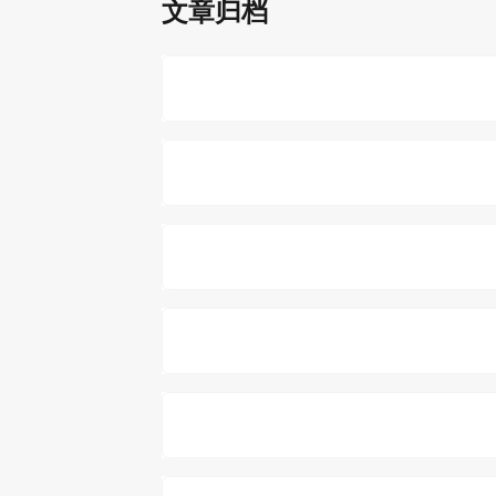
文章归档
08-03
Koka入门③：效果系统、效果处
07-31
比较编程①：enum与ADT的真
11-16
序幕：雨
07-27
Koka入门①：副作用与错误处理
06-15
传达的勇气和可悲的现实主义者—
07-02
专为 Coder 设计的 Win 系统美
12-14
不止怨妇日记，直面有限的爱与新
02-07
2024年度视觉小说游玩总结
02-23
跨越千年、超脱遗忘传达的爱意—
010-21
弱者无力的宣泄下，迎来了虚无
02-12
新岛夕作品女角色锐评排行
08-12
约定与爱的物语——「アマツツミ
010-09
于末日下人性的破灭中奏响死亡颂歌
02-11
虽不永恒但却幸福的夏天——《夏
08-04
HULICORE——在线API接口管理
09-22
幸福与轮回的物语——简单吐槽下
11-05
轻量网页聊天室系统搭建——HULI
01-25
缘起、感受、瞬间、模糊、克制的
07-06
致一份两情相悦但没能走到一起的