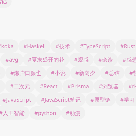
笔记
#koka
#Haskell
#技术
#TypeScript
#Rust
#avg
#夏末盛开的花
#观感
#杂谈
#感
类
#濑户口廉也
#小说
#新岛夕
#总结
#
目
#二次元
#React
#Prisma
#浏览器
#r
#JavaScript
#JavaScript笔记
#原型链
#学习
#人工智能
#python
#动漫