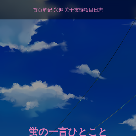
首页
笔记
兴趣
关于
友链
项目
日志
蛍の一言ひとこと