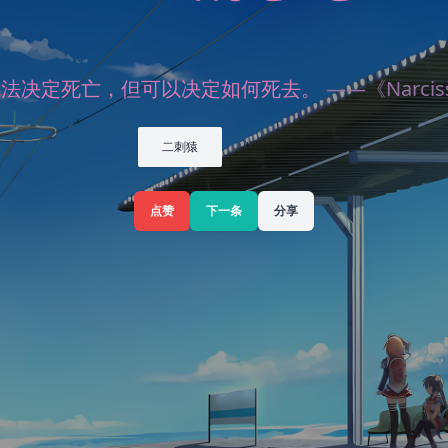
无法决定死亡，但可以决定如何死去。
——《Narcis
二刺猿
Likes: 0
点赞
下一条
分享