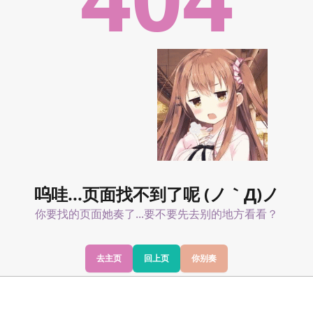
呜哇...页面找不到了呢 (ノ｀Д)ノ
你要找的页面她奏了...要不要先去别的地方看看？
去主页
回上页
你别奏