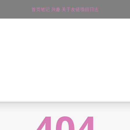
首页
笔记
兴趣
关于
友链
项目
日志
404